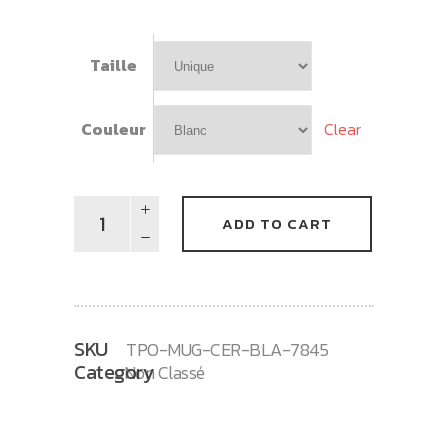
Taille
Clear
Couleur
Mug
ADD TO CART
Harold
Rose
quantity
SKU
TPO-MUG-CER-BLA-7845
Category
Non Classé