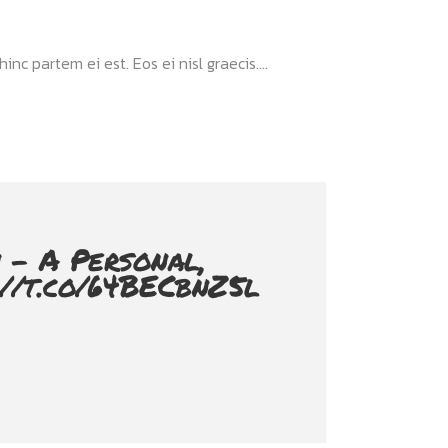
nc partem ei est. Eos ei nisl graecis....
 - A Personal,
://t.co/64BECbnZ5l