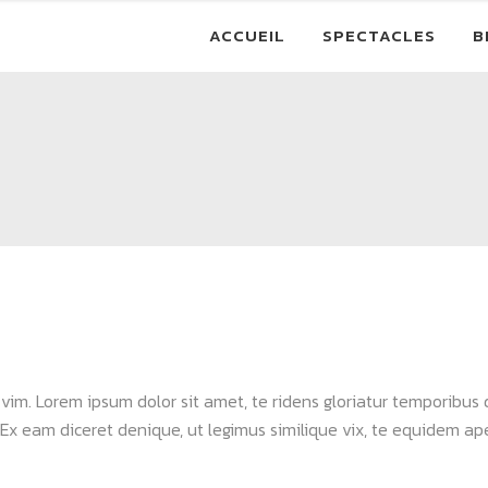
ACCUEIL
SPECTACLES
B
a vim. Lorem ipsum dolor sit amet, te ridens gloriatur temporibus
Ex eam diceret denique, ut legimus similique vix, te equidem apei