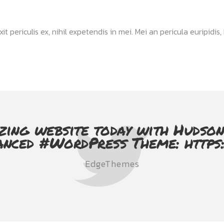
ericulis ex, nihil expetendis in mei. Mei an pericula euripidis, hi
zing website today with Hudson
anced #WordPress Theme: https
EdgeThemes