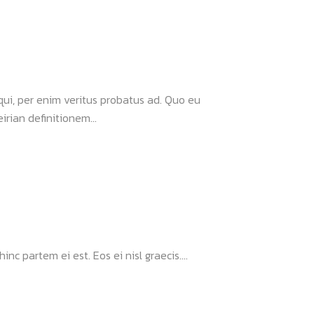
 qui, per enim veritus probatus ad. Quo eu
rian definitionem...
nc partem ei est. Eos ei nisl graecis....