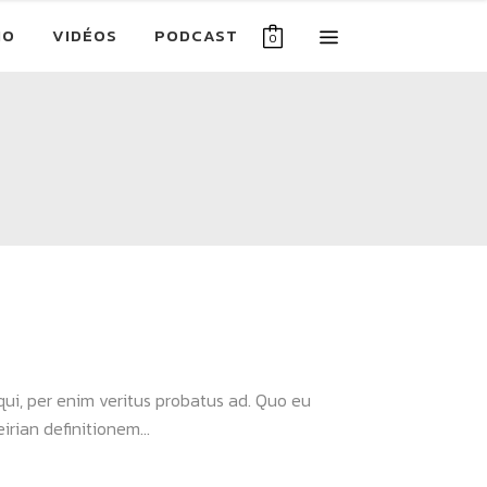
IO
VIDÉOS
PODCAST
0
 qui, per enim veritus probatus ad. Quo eu
rian definitionem...