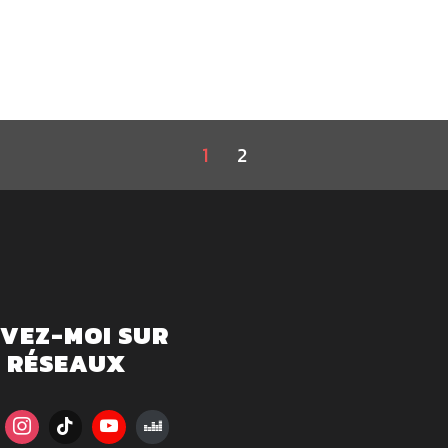
1
2
IVEZ-MOI SUR
S RÉSEAUX