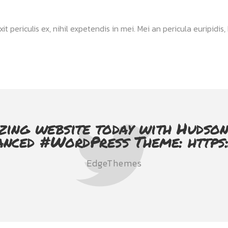
ericulis ex, nihil expetendis in mei. Mei an pericula euripidis, hi
zing website today with Hudson
anced #WordPress Theme: https
EdgeThemes