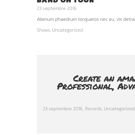
23 septembre 2016
Alienum phaedrum torquatos nec eu, vis detraxit p
Shows
,
Uncategorized
Create an ama
Professional, Adv
23 septembre 2016
Records
,
Uncategorized