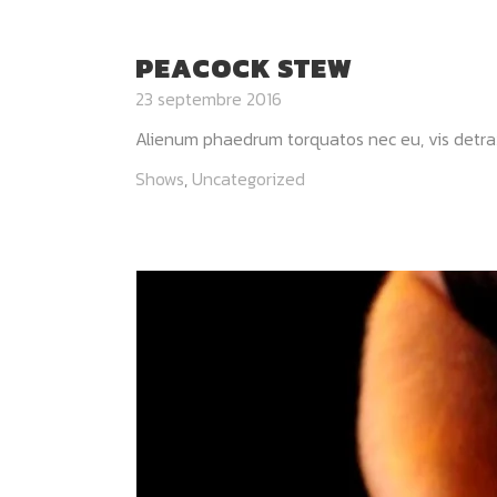
PEACOCK STEW
23 septembre 2016
Alienum phaedrum torquatos nec eu, vis detraxit p
Shows
,
Uncategorized