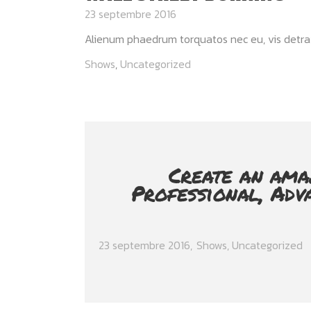
23 septembre 2016
Alienum phaedrum torquatos nec eu, vis detraxit p
Shows
,
Uncategorized
Create an ama
Professional, Adv
23 septembre 2016
Shows
,
Uncategorized