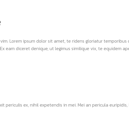
R
a vim. Lorem ipsum dolor sit amet, te ridens gloriatur temporibus
Ex eam diceret denique, ut legimus similique vix, te equidem apei
ericulis ex, nihil expetendis in mei. Mei an pericula euripidis, hi