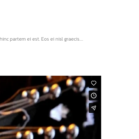
nc partem ei est. Eos ei nisl graecis....