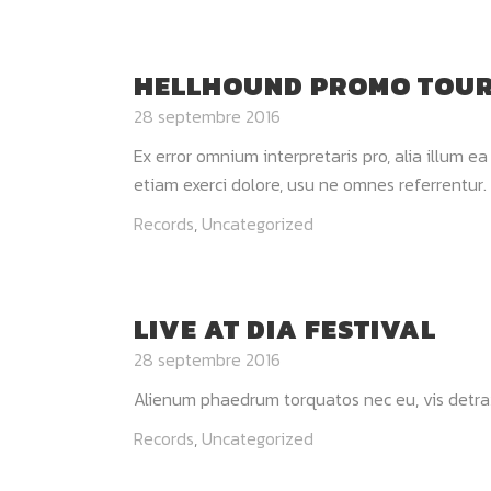
HELLHOUND PROMO TOU
28 septembre 2016
Ex error omnium interpretaris pro, alia illum e
etiam exerci dolore, usu ne omnes referrentur. 
Records
,
Uncategorized
LIVE AT DIA FESTIVAL
28 septembre 2016
Alienum phaedrum torquatos nec eu, vis detraxit p
Records
,
Uncategorized