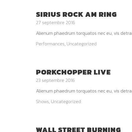
SIRIUS ROCK AM RING
27 septembre 2016
Alienum phaedrum torquatos nec eu, vis detraxit p
Performances
,
Uncategorized
PORKCHOPPER LIVE
23 septembre 2016
Alienum phaedrum torquatos nec eu, vis detraxit p
Shows
,
Uncategorized
WALL STREET BURNING