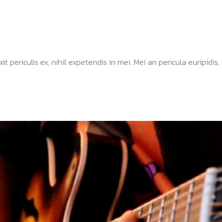
ericulis ex, nihil expetendis in mei. Mei an pericula euripidis, hi