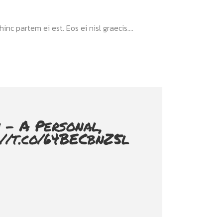
nc partem ei est. Eos ei nisl graecis....
 - A Personal,
://t.co/64BECbnZ5l