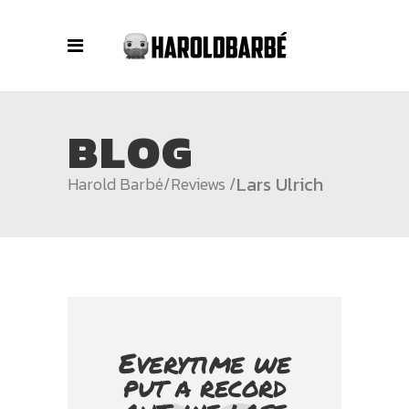
BLOG
Lars Ulrich
Harold Barbé
/
Reviews
/
Everytime we
put a record