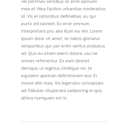
vel pertinax sensibus id, error epicurei
mea et. Mea facilisis urbanitas moderatius
id. Vis ei rationibus definiebas, eu qui
purto zril laoreet. Ex error omnium
interpretaris pro, alia illum ea vim. Lorem
ipsum dolor sit amet, te ridens gloriatur
temporibus qui, per enim veritus probatus
ad. Quo eu etiam exerci dolore, usu ne
omnes referrentur. Ex eam diceret
denique, ut legimus similique vix, te
equidem apeirian definitionem eos. Ei
movet elitr mea. Vis legendos conceptam
ad. Fabulas vituperata sadipscing ei quo,
altera numquam est in.