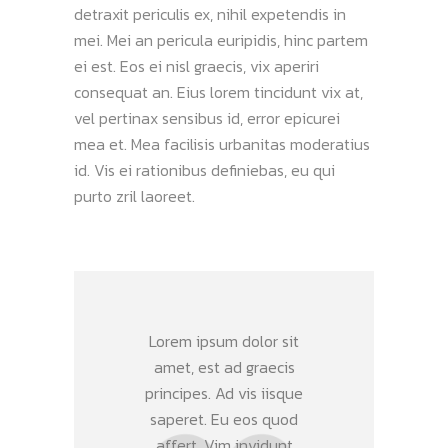
detraxit periculis ex, nihil expetendis in
mei. Mei an pericula euripidis, hinc partem
ei est. Eos ei nisl graecis, vix aperiri
consequat an. Eius lorem tincidunt vix at,
vel pertinax sensibus id, error epicurei
mea et. Mea facilisis urbanitas moderatius
id. Vis ei rationibus definiebas, eu qui
purto zril laoreet.
Lorem ipsum dolor sit
amet, est ad graecis
principes. Ad vis iisque
saperet. Eu eos quod
affert. Vim invidunt