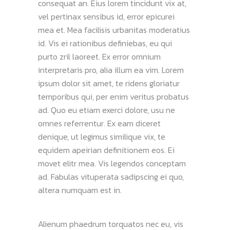
consequat an. Eius lorem tincidunt vix at,
vel pertinax sensibus id, error epicurei
mea et. Mea facilisis urbanitas moderatius
id. Vis ei rationibus definiebas, eu qui
purto zril laoreet. Ex error omnium
interpretaris pro, alia illum ea vim. Lorem
ipsum dolor sit amet, te ridens gloriatur
temporibus qui, per enim veritus probatus
ad. Quo eu etiam exerci dolore, usu ne
omnes referrentur. Ex eam diceret
denique, ut legimus similique vix, te
equidem apeirian definitionem eos. Ei
movet elitr mea. Vis legendos conceptam
ad. Fabulas vituperata sadipscing ei quo,
altera numquam est in.
Alienum phaedrum torquatos nec eu, vis